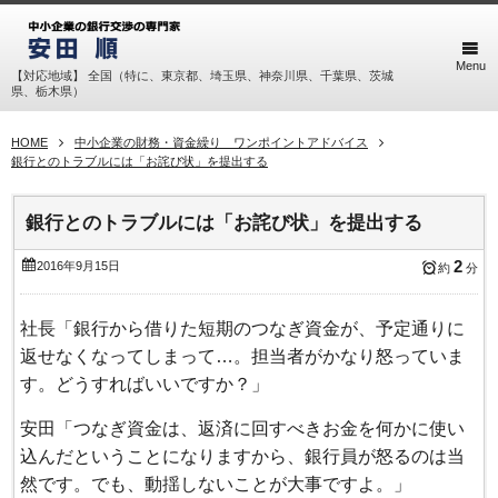
Menu
【対応地域】 全国（特に、東京都、埼玉県、神奈川県、千葉県、茨城
県、栃木県）
HOME
中小企業の財務・資金繰り ワンポイントアドバイス
銀行とのトラブルには「お詫び状」を提出する
銀行とのトラブルには「お詫び状」を提出する
2
2016年9月15日
約
分
社長「銀行から借りた短期のつなぎ資金が、予定通りに
返せなくなってしまって…。担当者がかなり怒っていま
す。どうすればいいですか？」
安田「つなぎ資金は、返済に回すべきお金を何かに使い
込んだということになりますから、銀行員が怒るのは当
然です。でも、動揺しないことが大事ですよ。」