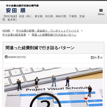
Menu
【対応地域】 全国（特に、東京都、埼玉県、神奈川県、千葉県、茨城
県、栃木県）
HOME
中小企業の財務・資金繰り ワンポイントアドバイス
中小企業の経営改善
間違った経費削減で行き詰るパターン
間違った経費削減で行き詰るパターン
3
2026年3月27日
約
分