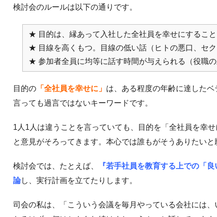
検討会のルールは以下の通りです。
★ 目的は、縁あって入社した全社員を幸せにするこ
★ 目線を高くもつ。目線の低い話（ヒトの悪口、セ
★ 参加者全員に均等に話す時間が与えられる（役職
目的の
「全社員を幸せに」
は、ある程度の年齢に達したベテ
言っても過言ではないキーワードです。
1人1人は違うことを言っていても、目的を「全社員を幸
と意見がそろってきます。本心では誰もがそうありたいと
検討会では、たとえば、
『若手社員を教育する上での「良
論
し、実行計画を立てたりします。
司会の私は、「こういう会議を毎月やっている会社には、