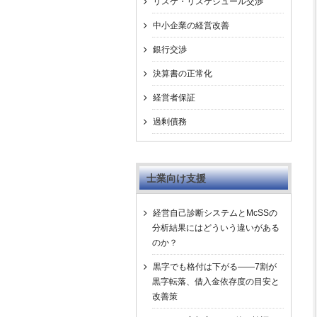
リスケ・リスケジュール交渉
中小企業の経営改善
銀行交渉
決算書の正常化
経営者保証
過剰債務
士業向け支援
経営自己診断システムとMcSSの
分析結果にはどういう違いがある
のか？
黒字でも格付は下がる――7割が
黒字転落、借入金依存度の目安と
改善策