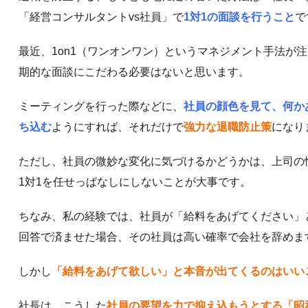
「経営コンサルタントvs社員」で
1対1の面談を行うこと
で
最近、1on1（ワンオンワン）というマネジメント手法が
期的な面談にこだわる必要はないと思います。
ミーティングを行った際などに、
社員の顔色を見て、何か
ち込む
ようにすれば、それだけで
強力な退職防止策
になり
ただし、社員の微妙な変化に気づけるかどうかは、上司の
1対1を任せっぱなしにしないことが大事です。
ちなみ、私の経験では、社員が「給料をあげてください」
回答で済ませた場合、その社員は高い確率で会社を辞めま
しかし
「給料をあげて欲しい」と本音が出てくるのはいい
社長は、こうした
社員の要望を力で抑え込もうとする「昭