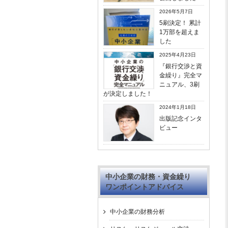
2026年5月7日
5刷決定！ 累計
1万部を超えま
した
2025年4月23日
『銀行交渉と資
金繰り』完全マ
ニュアル、3刷
が決定しました！
2024年1月18日
出版記念インタ
ビュー
中小企業の財務・資金繰り
ワンポイントアドバイス
中小企業の財務分析