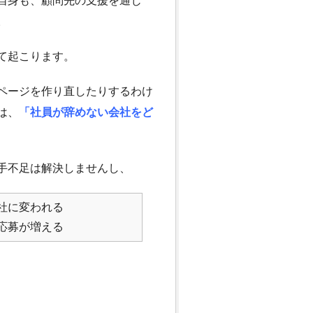
自身も、顧問先の支援を通じ
。
て起こります。
ページを作り直したりするわけ
は、
「社員が辞めない会社をど
手不足は解決しませんし、
社に変われる
応募が増える