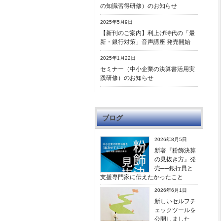
の知識習得研修）のお知らせ
2025年5月9日
【新刊のご案内】利上げ時代の「最
新・銀行対策」音声講座 発売開始
2025年1月22日
セミナー（中小企業の決算書活用実
践研修）のお知らせ
ブログ
2026年8月5日
新著『粉飾決算
の見抜き方』発
売──銀行員と
支援専門家に伝えたかったこと
2026年6月1日
新しいセルフチ
ェックツールを
公開しました